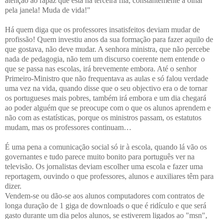
atenção ao rapaz que está na terceira fila, constantemente a olhar
pela janela! Muda de vida!"
Há quem diga que os professores insatisfeitos deviam mudar de
profissão! Quem investiu anos da sua formação para fazer aquilo de
que gostava, não deve mudar. A senhora ministra, que não percebe
nada de pedagogia, não tem um discurso coerente nem entende o
que se passa nas escolas, irá brevemente embora. Até o senhor
Primeiro-Ministro que não frequentava as aulas e só falou verdade
uma vez na vida, quando disse que o seu objectivo era o de tornar
os portugueses mais pobres, também irá embora e um dia chegará
ao poder alguém que se preocupe com o que os alunos aprendem e
não com as estatísticas, porque os ministros passam, os estatutos
mudam, mas os professores continuam…
É uma pena a comunicação social só ir à escola, quando lá vão os
governantes e tudo parece muito bonito para português ver na
televisão. Os jornalistas deviam escolher uma escola e fazer uma
reportagem, ouvindo o que professores, alunos e auxiliares têm para
dizer.
Vendem-se ou dão-se aos alunos computadores com contratos de
longa duração de 1 giga de downloads o que é ridículo e que será
gasto durante um dia pelos alunos, se estiverem ligados ao "msn",