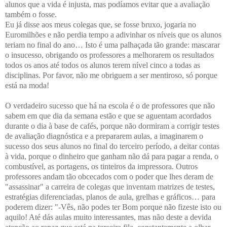
alunos que a vida é injusta, mas podíamos evitar que a avaliação
também o fosse.
Eu já disse aos meus colegas que, se fosse bruxo, jogaria no
Euromilhões e não perdia tempo a adivinhar os níveis que os alunos
teriam no final do ano… Isto é uma palhaçada tão grande: mascarar
o insucesso, obrigando os professores a melhorarem os resultados
todos os anos até todos os alunos terem nível cinco a todas as
disciplinas. Por favor, não me obriguem a ser mentiroso, só porque
está na moda!
O verdadeiro sucesso que há na escola é o de professores que não
sabem em que dia da semana estão e que se aguentam acordados
durante o dia à base de cafés, porque não dormiram a corrigir testes
de avaliação diagnóstica e a prepararem aulas, a imaginarem o
sucesso dos seus alunos no final do terceiro período, a deitar contas
à vida, porque o dinheiro que ganham não dá para pagar a renda, o
combustível, as portagens, os tinteiros da impressora. Outros
professores andam tão obcecados com o poder que lhes deram de
"assassinar" a carreira de colegas que inventam matrizes de testes,
estratégias diferenciadas, planos de aula, grelhas e gráficos… para
poderem dizer: "-Vês, não podes ter Bom porque não fizeste isto ou
aquilo! Até dás aulas muito interessantes, mas não deste a devida